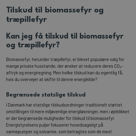
Tilskud til biomassefyr og
træpillefyr
Kan jeg få tilskud til biomassefyr
og træpillefyr?
Biomassefyr, herunder træpillefyr, er blevet populære valg for
mange private husstande, der ønsker at reducere deres CO₂-
aftryk og energiregning. Men hvilke tilskud kan du egentlig få,
hvis du overvejer at skifte til denne energikilde?
Begrænsede statslige tilskud
I Danmark har statslige tilskudsordninger traditionelt støttet
omstillingen til mere miljøvenlige energiløsninger, men i øjeblikket
er der begrænsede muligheder for tilskud til biomassefyr.
Energistyrelsens puljer fokuserer hovedsageligt på
varmepumper og solvarme, som betragtes som de mest