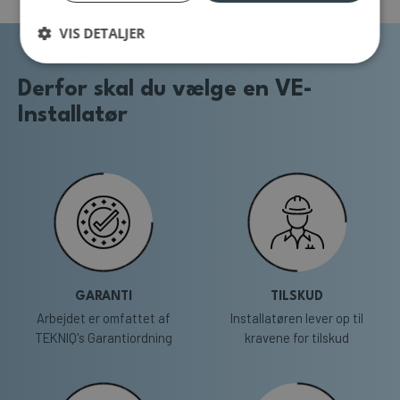
VIS DETALJER
Derfor skal du vælge en VE-
Installatør
GARANTI
TILSKUD
Arbejdet er omfattet af
Installatøren lever op til
TEKNIQ's Garantiordning
kravene for tilskud