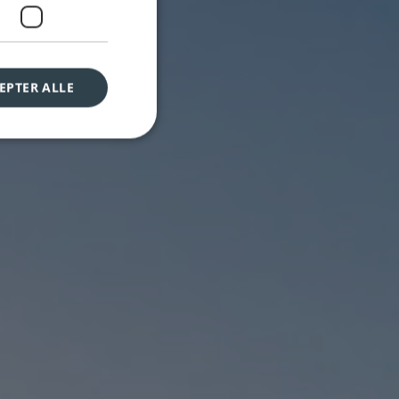
EPTER ALLE
VE-INSTALLATØRER NÆR DIN
PLACERING