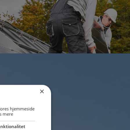
×
 vores hjemmeside
s mere
nktionalitet