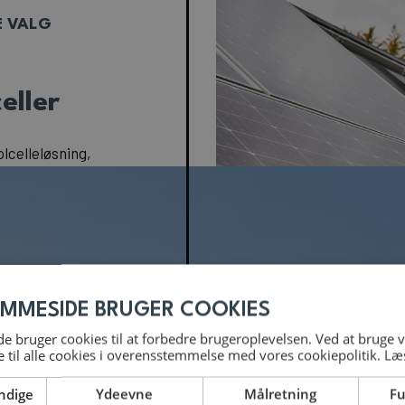
E VALG
eller
olcelleløsning,
edlem af
tyder, at din
r udført med
hvis arbejdet
EMMESIDE BRUGER COOKIES
ør kan også
 bruger cookies til at forbedre brugeroplevelsen. Ved at bruge
 ofte kræves,
 til alle cookies i overensstemmelse med vores cookiepolitik.
Læ
rson.
ndige
Ydeevne
Målretning
Fu