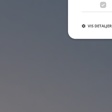
MERE OM VE-INSTALLATØR
VIS DETALJER
FIND DIN VE-INSTALLATØR