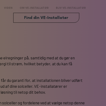
VIDEN
OM VE-INSTALLATØR
BLIV VE-INSTALLATØR
Find din VE-Installatør
e elregninger på, samtidig med at du gør en
rgi til strøm, hvilket betyder, at du kan få
år du garanti for, at installationen bliver udført
ud af dine solceller. VE-installatører er
løsning til netop dit behov.
m solceller og fordelene ved at vælge netop denne