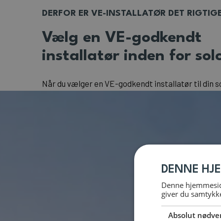
DERFOR ER VE-INSTALLATØR DET RIGTIG
Vælg en VE-godkendt
installatør inden for solc
Når du vælger en VE-godkendt installatør til din s
sikrer du dig en professionel fagperson, der er m
TEKNIQ
og certificeret af Energistyrelsen. Det be
installation lever op til gældende standarder og e
fokus på kvalitet og holdbarhed.
Derudover er du som kunde beskyttet af TEKNIQs
garantiordning, som kan dække op til 150.000 kr., 
DENNE HJ
ikke lever op til forventningerne. En VE-installat
Denne hjemmeside
være din adgangsbillet til mulige tilskud, hvor det
giver du samtykke
at installationen udføres af en certificeret fagpe
Absolut nødve