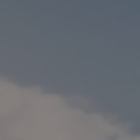
Find installatører nær mig