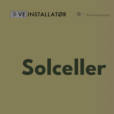
Varmepumper
Sol­celler