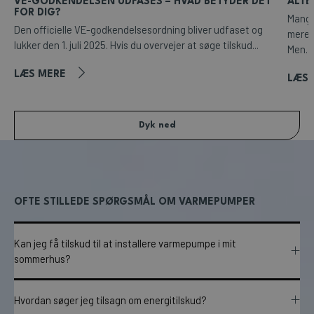
VE-GODKENDELSEN UDFASES – HVAD BETYDER DET
ALTE
FOR DIG?
Mange
Den officielle VE-godkendelsesordning bliver udfaset og
mere 
lukker den 1. juli 2025. Hvis du overvejer at søge tilskud...
Men...
LÆS MERE
LÆS 
Dyk ned
OFTE STILLEDE SPØRGSMÅL OM VARMEPUMPER
Kan jeg få tilskud til at installere varmepumpe i mit
sommerhus?
Hvordan søger jeg tilsagn om energitilskud?