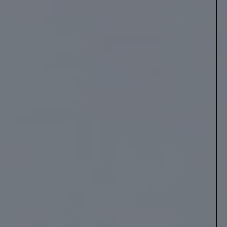
VIDENSCENTER
Kan jeg få tilskud til
varmepumpe?
En varmepumpe kan være en stor investering, men vidste du, at
du som privat forbruger har flere muligheder for at få tilskud til
installationen? En af de primære støtteordninger er
varmepumpepuljen, som administreres af Energistyrelsen og kan
dække en del af udgifterne til anskaffelse og installation. Hvis
du er i tvivl, er du altid velkommen til at kontakte din nærmeste
VE-installatør for at høre mere.
LÆS MERE