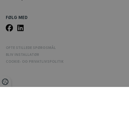
FØLG MED
OFTE STILLEDE SPØRGSMÅL
BLIV INSTALLATØR
COOKIE- OG PRIVATLIVSPOLITIK