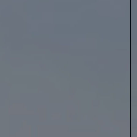
I en tid, hvor energiomkostningerne stiger, og bæredygtighed er i
fokus, er varmepumper blevet en særlig populær løsning for
boligejere, der ønsker at opvarme deres hjem effektivt og
miljøvenligt. Men hvorfor er det så attraktivt at vælge en
varmepumpe? Det kan der være mange årsager til, og vi har
samlet nogle af fordelene her.
LÆS MERE