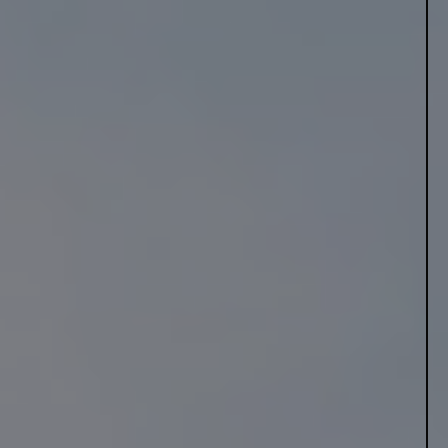
staten.
Vi har samlet alt, hvad du skal vide om varmepumper her på
siden.
Find også din foretrukne VE-Installatør
indenfor
varmepumper og start skiftet til vedvarende energi allerede i
dag.
DYK NED