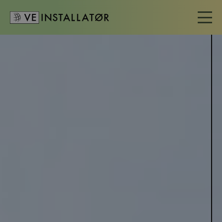
Varme­pumper
Overvejer du at skifte til vedvarende energi, og er du i tvivl om,
hvorvidt en varmepumpe er den rigtige løsning for dig? Med en
varmepumpe får du en effektiv og energieffektiv løsning, der
udnytter den naturlige varme i luften, jorden eller vandet til at
opvarme din bolig.
Ved at vælge en VE-godkendt installatør til at installere din
varmepumpe får du ikke kun sikkerhed for, at installationen
bliver udført korrekt og efter gældende standarder – du sikrer
også, at din varmepumpe lever op til kravene for tilskud fra