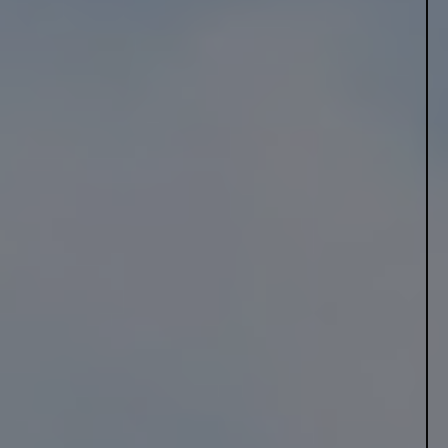
DERFOR ER VE-INSTALLATØR DET RIGTIGE VALG
Vælg en VE-godkendt installatør
inden for varmepumper
En VE-installatør er en el- eller VVS-installatør, der er medlem af
TEKNIQ
og specialuddannet samt godkendt af Energistyrelsen
inden for varmepumper. Ved at vælge en VE-godkendt installatør
sikrer du, at din installation lever op til de højeste standarder og
krav.
Som kunde er du desuden dækket af TEKNIQs garantiordning,
hvilket giver dig mulighed for at få op til 150.000 kr. i erstatning i