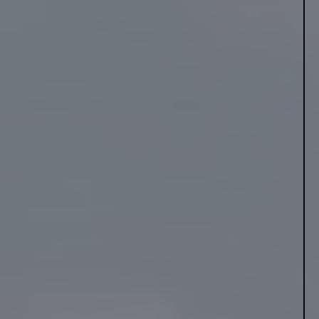
tilfælde af forkert udført arbejde. En VE-godkendt installatør
giver også adgang til flere tilskudsordninger, hvor det er et krav,
at installationen udføres af en certificeret installatør.
MERE OM VE-INSTALLATØR
FIND DIN VE-INSTALLATØR
FILTRÉR EFTER VE-KILDE