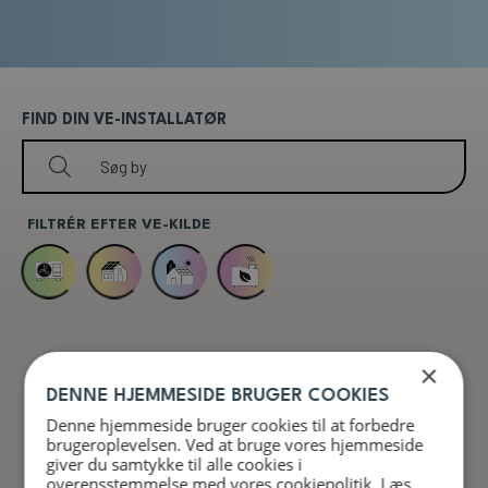
FIND DIN VE-INSTALLATØR
FILTRÉR EFTER VE-KILDE
×
DENNE HJEMMESIDE BRUGER COOKIES
Denne hjemmeside bruger cookies til at forbedre
6
16
brugeroplevelsen. Ved at bruge vores hjemmeside
giver du samtykke til alle cookies i
overensstemmelse med vores cookiepolitik.
Læs