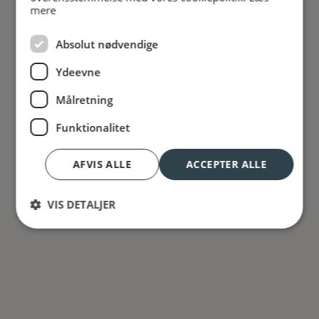
mere
47
38
Absolut nødvendige
85
59
Ydeevne
5
33
Målretning
27
Funktionalitet
AFVIS ALLE
ACCEPTER ALLE
VIS DETALJER